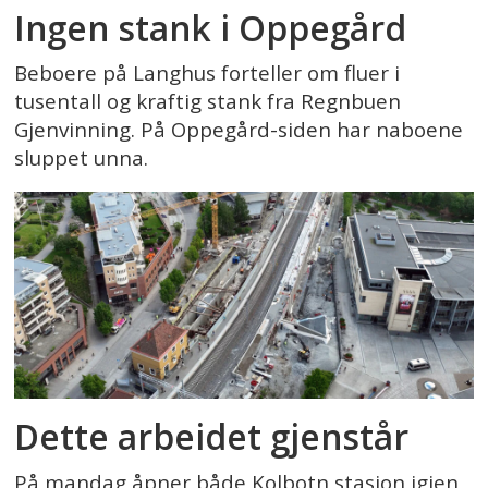
Ingen stank i Oppegård
Beboere på Langhus forteller om fluer i
tusentall og kraftig stank fra Regnbuen
Gjenvinning. På Oppegård-siden har naboene
sluppet unna.
Dette arbeidet gjenstår
På mandag åpner både Kolbotn stasjon igjen