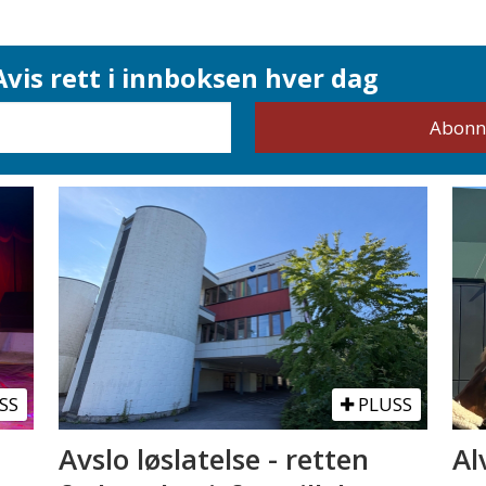
vis rett i innboksen hver dag
SS
PLUSS
Avslo løslatelse - retten
Al