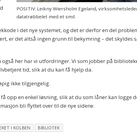
ed
POSITIV: Leikny Wiersholm Egeland, virksomhetsleder
datatrøbbelet med et smil.
trekkode i det nye systemet, og det er derfor en del prob
rert, er det altså ingen grunn til bekymring – det skyldes sa
 også her har vi utfordringer. Vi som jobber på bibliote
lvbetjent tid, slik at du kan få hjelp da.
pig ikke tilgjengelig.
å få opp en enkel løsning, slik at du som låner kan logge d
rmasjon bli flyttet over til de nye sidene.
EKET I KOLBEN
BIBLIOTEK