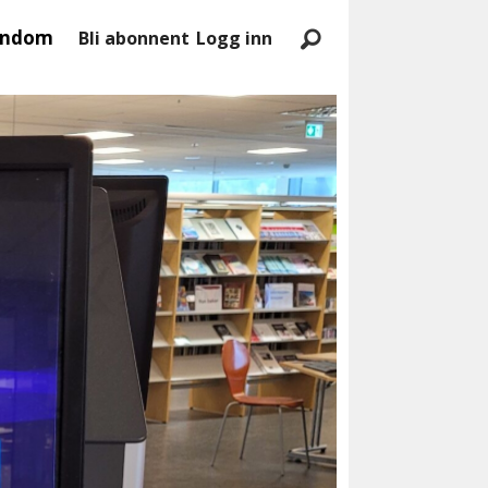
endom
Bli abonnent
Logg inn