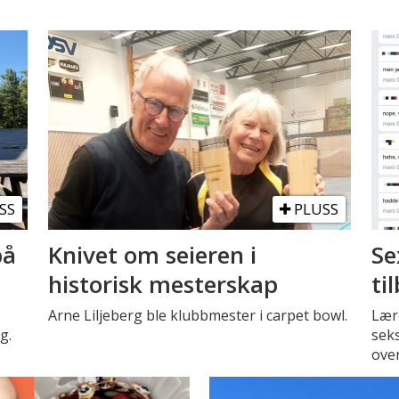
SS
PLUSS
på
Knivet om seieren i
Se
historisk mesterskap
ti
Arne Liljeberg ble klubbmester i carpet bowl.
Lære
g.
seks
over