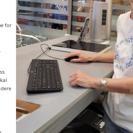
e for
.
ss
skal
i dere
r