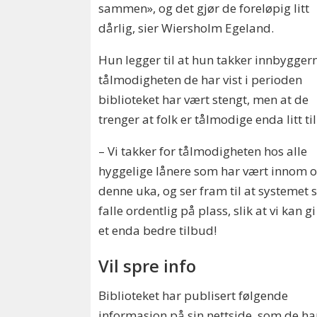
sammen», og det gjør de foreløpig litt
dårlig, sier Wiersholm Egeland.
Hun legger til at hun takker innbyggern
tålmodigheten de har vist i perioden
biblioteket har vært stengt, men at de
trenger at folk er tålmodige enda litt til
– Vi takker for tålmodigheten hos alle
hyggelige lånere som har vært innom o
denne uka, og ser fram til at systemet 
falle ordentlig på plass, slik at vi kan g
et enda bedre tilbud!
Vil spre info
Biblioteket har publisert følgende
informasjon på sin nettside, som de ha