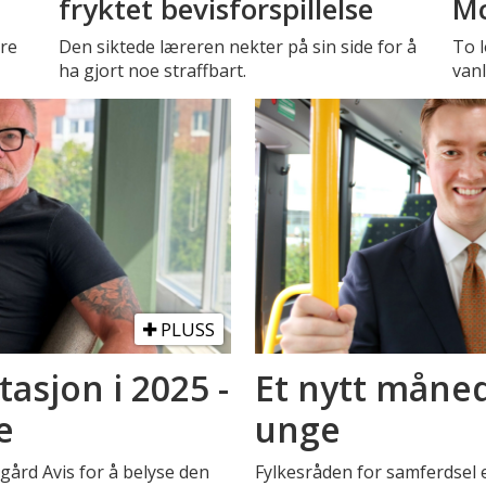
fryktet bevisforspillelse
Mc
tre
Den siktede læreren nekter på sin side for å
To l
ha gjort noe straffbart.
vanl
PLUSS
asjon i 2025 -
Et nytt måned
e
unge
rd Avis for å belyse den
Fylkesråden for samferdsel 