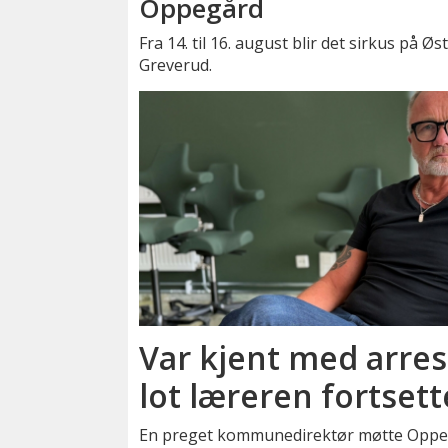
Oppegård
Fra 14. til 16. august blir det sirkus på Øs
Greverud.
Var kjent med arrest
lot læreren fortsett
En preget kommunedirektør møtte Oppegå