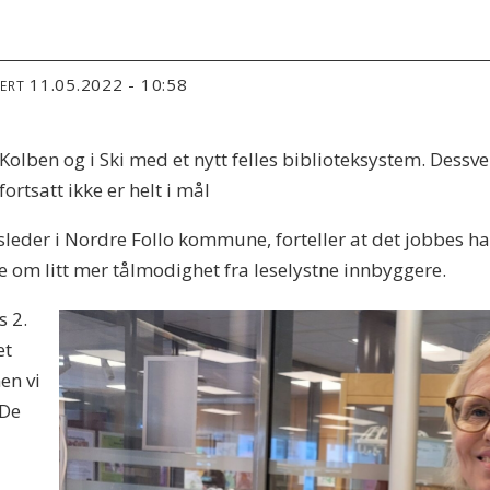
11.05.2022 - 10:58
TERT
olben og i Ski med et nytt felles biblioteksystem. Dessv
rtsatt ikke er helt i mål
eder i Nordre Follo kommune, forteller at det jobbes hard
e om litt mer tålmodighet fra leselystne innbyggere.
s 2.
et
men vi
 De