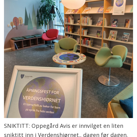
SNIKTITT: Oppegård Avis er innvilget en liten
sniktitt inn i Verdenshjørnet., dagen før dagen.