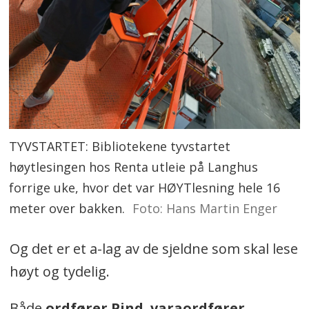
TYVSTARTET: Bibliotekene tyvstartet
høytlesingen hos Renta utleie på Langhus
forrige uke, hvor det var HØYTlesning hele 16
meter over bakken.
Foto: Hans Martin Enger
Og det er et a-lag av de sjeldne som skal lese
høyt og tydelig.
Både
ordfører Pind
,
varaordfører