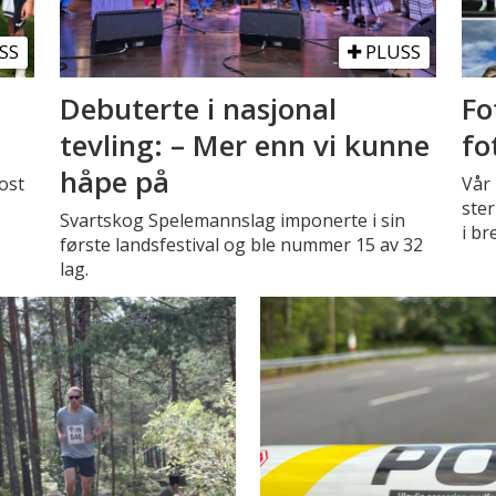
SS
PLUSS
Debuterte i nasjonal
Fo
tevling: – Mer enn vi kunne
fo
håpe på
ost
Vår 
ster
Svartskog Spelemannslag imponerte i sin
i br
første landsfestival og ble nummer 15 av 32
lag.