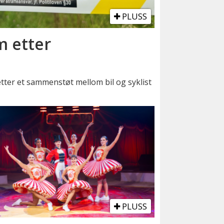
PLUSS
m etter
 etter et sammenstøt mellom bil og syklist
PLUSS