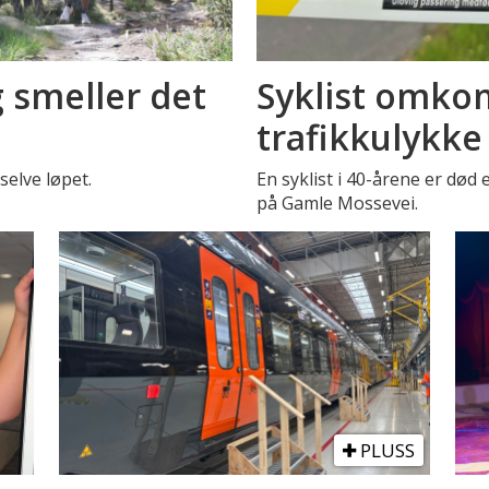
g smeller det
Syklist omko
trafikkulykke
selve løpet.
En syklist i 40-årene er død
på Gamle Mossevei.
PLUSS