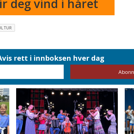
r deg vind i håret
ULTUR
vis rett i innboksen hver dag