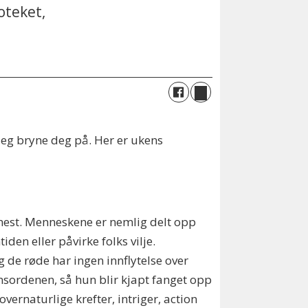
oteket,
 deg bryne deg på. Her er ukens
 mest. Menneskene er nemlig delt opp
den eller påvirke folks vilje.
 de røde har ingen innflytelse over
unnsordenen, så hun blir kjapt fanget opp
ernaturlige krefter, intriger, action