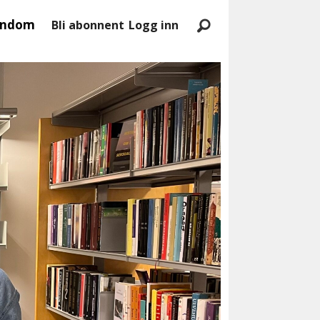
endom
Bli abonnent
Logg inn