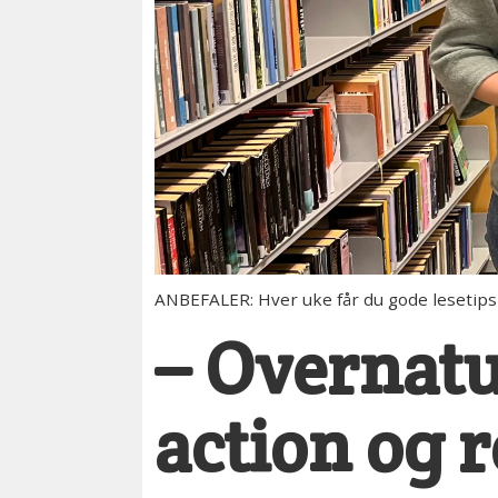
ANBEFALER: Hver uke får du gode lesetips 
– Overnatur
action og 