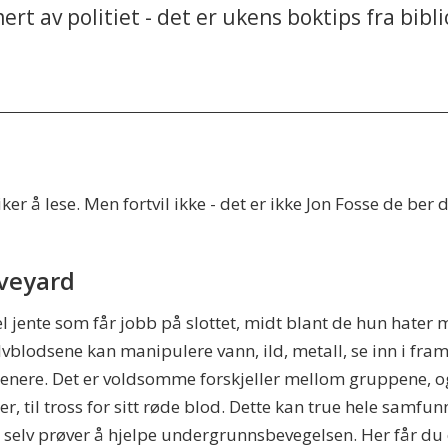
rt av politiet - det er ukens boktips fra bibli
er å lese. Men fortvil ikke - det er ikke Jon Fosse de ber
Aveyard
 jente som får jobb på slottet, midt blant de hun hater
lvblodsene kan manipulere vann, ild, metall, se inn i framti
jenere. Det er voldsomme forskjeller mellom gruppene, og
fter, til tross for sitt røde blod. Dette kan true hele samf
elv prøver å hjelpe undergrunnsbevegelsen. Her får du ov