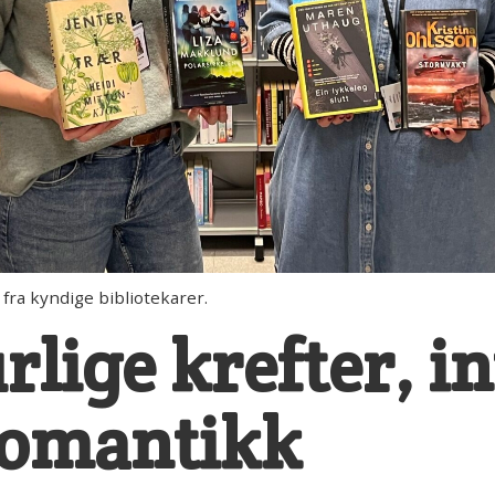
fra kyndige bibliotekarer.
lige krefter, in
romantikk