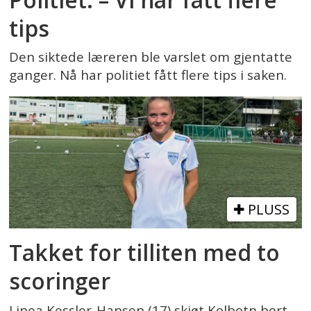
tips
Den siktede læreren ble varslet om gjentatte
ganger. Nå har politiet fått flere tips i saken.
PLUSS
Takket for tilliten med to
scoringer
Linea Kessler-Hansen (17) skjøt Kolbotn bort