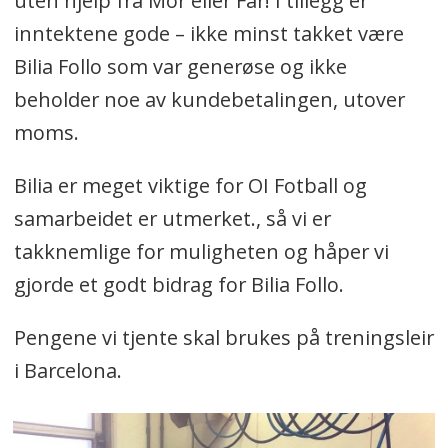
uten hjelp fra Mor eller Far! I tillegg er
inntektene gode – ikke minst takket være
Bilia Follo som var generøse og ikke
beholder noe av kundebetalingen, utover
moms.
Bilia er meget viktige for OI Fotball og
samarbeidet er utmerket., så vi er
takknemlige for muligheten og håper vi
gjorde et godt bidrag for Bilia Follo.
Pengene vi tjente skal brukes på treningsleir
i Barcelona.