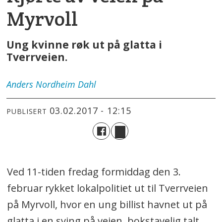
Myrvoll
Ung kvinne røk ut på glatta i
Tverrveien.
Anders
Nordheim Dahl
03.02.2017 - 12:15
PUBLISERT
Ved 11-tiden fredag formiddag den 3.
februar rykket lokalpolitiet ut til Tverrveien
på Myrvoll, hvor en ung billist havnet ut på
glatta i en sving på veien, bokstavelig talt.