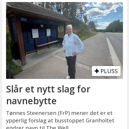
PLUSS
Slår et nytt slag for
navnebytte
Tønnes Steenersen (FrP) mener det er et
ypperlig forslag at busstoppet Granholtet
endrer navn til The Well.