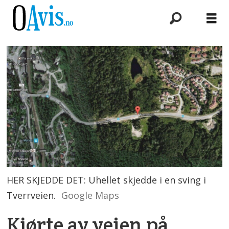
HER SKJEDDE DET: Uhellet skjedde i en sving i
Tverrveien.
Google Maps
Kjørte av veien på