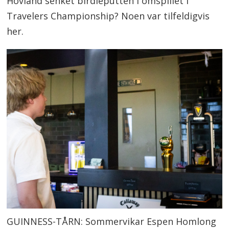
Hovland senket birdieputten i omspillet i
Travelers Championship? Noen var tilfeldigvis
her.
GUINNESS-TÅRN: Sommervikar Espen Homlong