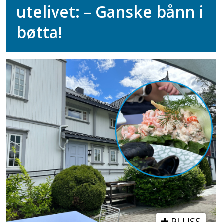
utelivet: – Ganske bånn i
bøtta!
PLUSS