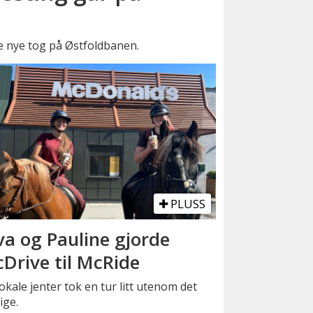
e nye tog på Østfoldbanen.
PLUSS
va og Pauline gjorde
Drive til McRide
okale jenter tok en tur litt utenom det
ige.