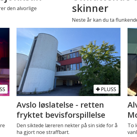
skinner
er den alvorlige
Neste år kan du ta flunkend
SS
PLUSS
Avslo løslatelse - retten
Al
fryktet bevisforspillelse
Mc
tre
Den siktede læreren nekter på sin side for å
To l
ha gjort noe straffbart.
vanl