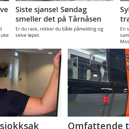
eve
Siste sjanse! Søndag
Sy
smeller det på Tårnåsen
tr
d
Er du rask, rekker du både påmelding og
En s
 uke
selve løpet.
sam
Mos
 sjokksak
Omfattende t