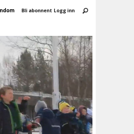
endom
Bli abonnent
Logg inn