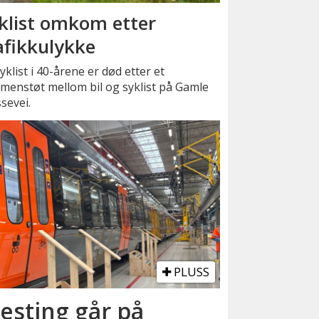
klist omkom etter
afikkulykke
yklist i 40-årene er død etter et
menstøt mellom bil og syklist på Gamle
sevei.
PLUSS
esting går på