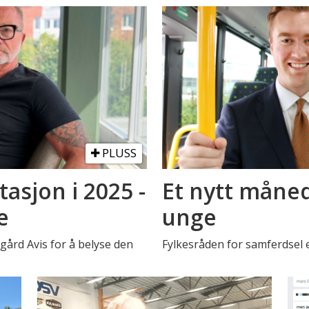
PLUSS
asjon i 2025 -
Et nytt måned
e
unge
rd Avis for å belyse den
Fylkesråden for samferdsel 