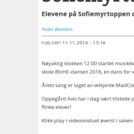
Elevene på Sofiemyrtoppen d
Peder
Blümlein
11.11.2016 - 15:16
PUBLISERT
Nøyaktig klokken 12.00 startet musik
skole BlimE-dansen 2016, en dans for
Årets sang er laget av velkjente MadCon
Oppegård Avis har i dag vært tilstede 
flinke elever!
Klikk play i videovinduet øverst i sake