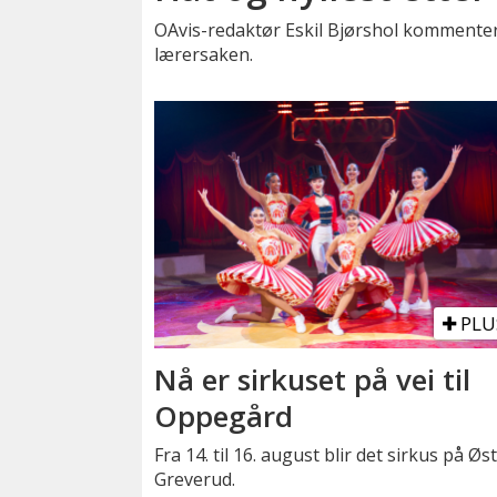
OAvis-redaktør Eskil Bjørshol kommenter
lærersaken.
PLU
Nå er sirkuset på vei til
Oppegård
Fra 14. til 16. august blir det sirkus på Øs
Greverud.