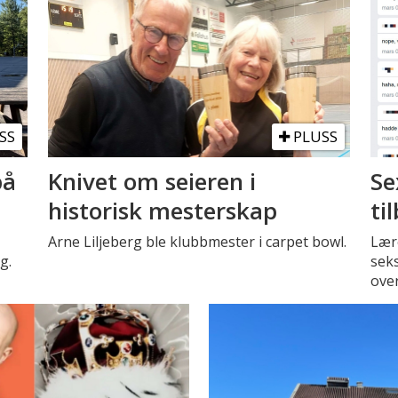
SS
PLUSS
på
Knivet om seieren i
Se
historisk mesterskap
ti
Arne Liljeberg ble klubbmester i carpet bowl.
Lære
g.
seks
over