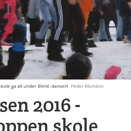
kole ga alt under BlimE-dansen!
Peder Blümlein
en 2016 -
oppen skole