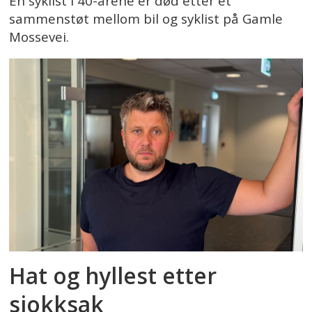
En syklist i 40-årene er død etter et
sammenstøt mellom bil og syklist på Gamle
Mossevei.
Hat og hyllest etter
sjokksak