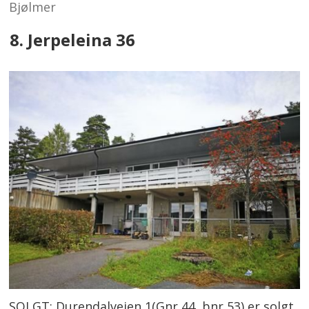
Bjølmer
8. Jerpeleina 36
SOLGT: Durendalveien 1(Gnr 44, bnr 53) er solgt