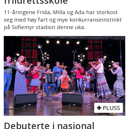
friidrettsskole
11-åringene Frida, Milla og Ada har storkost
seg med høy fart og mye konkurranseinstinkt
på Sofiemyr stadion denne uka.
PLUSS
Debuterte i nasjonal