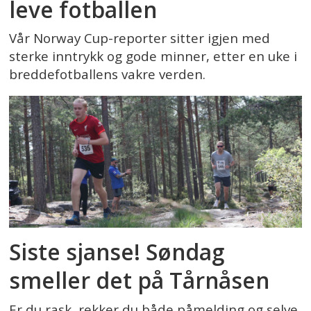
leve fotballen
Vår Norway Cup-reporter sitter igjen med
sterke inntrykk og gode minner, etter en uke i
breddefotballens vakre verden.
Siste sjanse! Søndag
smeller det på Tårnåsen
Er du rask, rekker du både påmelding og selve