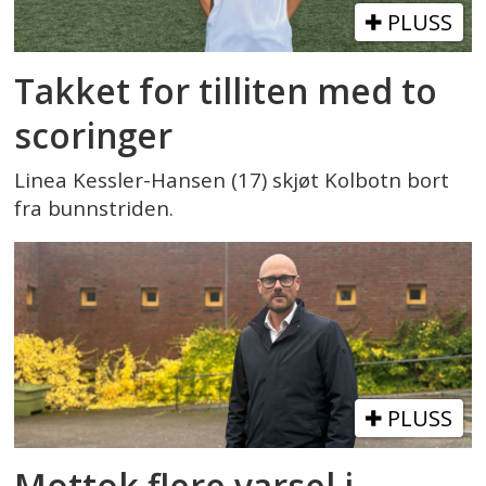
PLUSS
Takket for tilliten med to
scoringer
Linea Kessler-Hansen (17) skjøt Kolbotn bort
fra bunnstriden.
PLUSS
Mottok flere varsel i