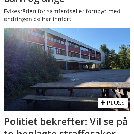
Fylkesråden for samferdsel er fornøyd med
endringen de har innført.
PLUSS
Politiet bekrefter: Vil se på
to henlagte straffesaker