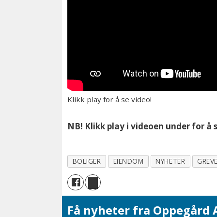
Klikk play for å se video!
NB! Klikk play i videoen under for å
BOLIGER
EIENDOM
NYHETER
GREV
Få nyheter fra Oppegård A