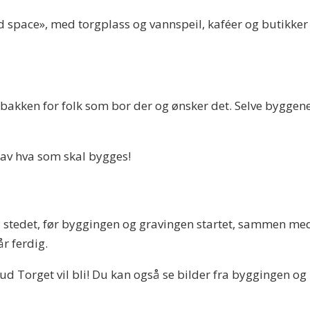
ed space», med torgplass og vannspeil, kaféer og butikker o
 bakken for folk som bor der og ønsker det. Selve byggene 
av hva som skal bygges!
å stedet, før byggingen og gravingen startet, sammen me
r ferdig.
d Torget vil bli! Du kan også se bilder fra byggingen og 