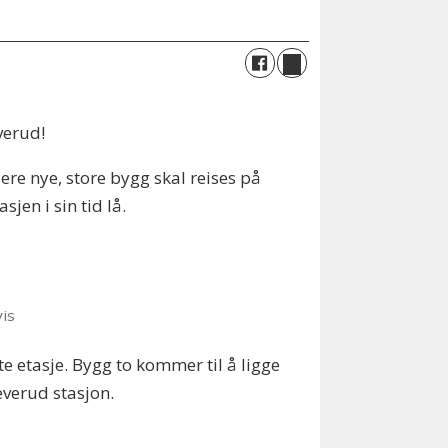
verud!
ere nye, store bygg skal reises på
sjen i sin tid lå.
is
ste etasje. Bygg to kommer til å ligge
everud stasjon.