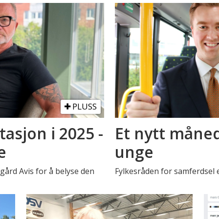
PLUSS
asjon i 2025 -
Et nytt måned
e
unge
rd Avis for å belyse den
Fylkesråden for samferdsel 