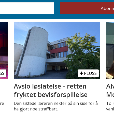
SS
PLUSS
Avslo løslatelse - retten
Al
fryktet bevisforspillelse
Mc
tre
Den siktede læreren nekter på sin side for å
To l
ha gjort noe straffbart.
vanl