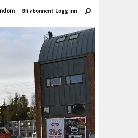
endom
Bli abonnent
Logg inn