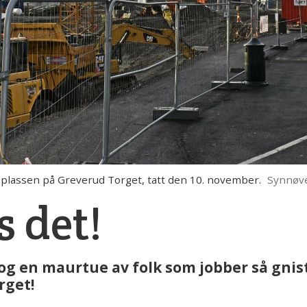
eplassen på Greverud Torget, tatt den 10. november.
Synnøve
 det!
og en maurtue av folk som jobber så gnis
rget!