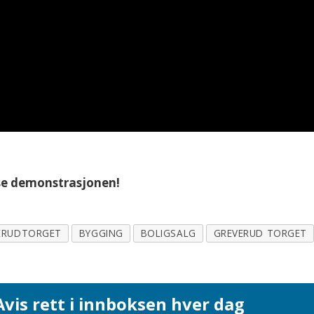
 se demonstrasjonen!
ERUDTORGET
BYGGING
BOLIGSALG
GREVERUD TORGET
vis rett i innboksen hver dag