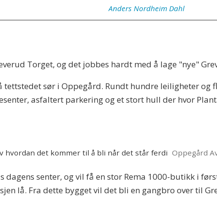
Anders
Nordheim Dahl
Greverud Torget, og det jobbes hardt med å lage "nye" Gre
 tettstedet sør i Oppegård. Rundt hundre leiligheter og fl
senter, asfaltert parkering og et stort hull der hvor Planta
v hvordan det kommer til å bli når det står ferdi
Oppegård Av
vis dagens senter, og vil få en stor Rema 1000-butikk i før
jen lå. Fra dette bygget vil det bli en gangbro over til Gr