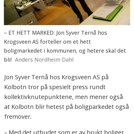
– ET HETT MARKED: Jon Syver Ternå hos
Krogsveen AS forteller om et hett
boligmarkedet i kommunen, og hetere skal det
bli!
Anders Nordheim Dahl
Jon Syver Ternå hos Krogsveen AS på
Kolbotn tror på spesielt press rundt
kollektivknutepunktene, men mener også
at Kolbotn blir hetest på boligparkedet også
fremover.
– Med det utbudet som er av brukt boliger