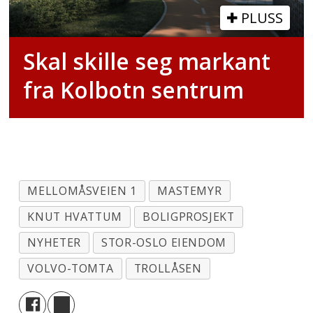
kollektiv, gange og sykkel som
PLUSS
transportmidler.
Skal skille seg markant
fra Kolbotn sentrum
MELLOMÅSVEIEN 1
MASTEMYR
KNUT HVATTUM
BOLIGPROSJEKT
NYHETER
STOR-OSLO EIENDOM
VOLVO-TOMTA
TROLLÅSEN