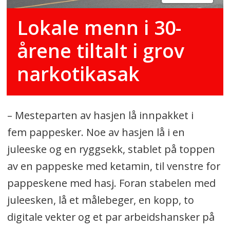
Lokale menn i 30-
årene tiltalt i grov
narkotikasak
– Mesteparten av hasjen lå innpakket i
fem
pappesker. Noe av hasjen lå i en
juleeske og en ryggsekk, stablet på toppen
av en pappeske
med ketamin, til venstre for
pappeskene med hasj. Foran stabelen med
juleesken, lå et
målebeger, en kopp, to
digitale vekter og et par arbeidshansker på