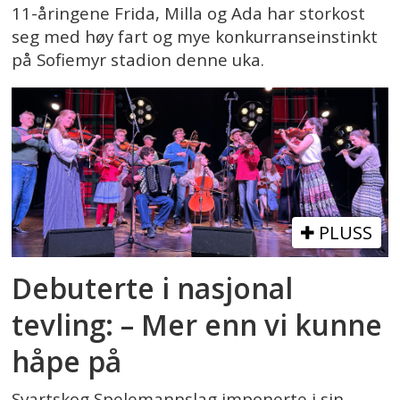
11-åringene Frida, Milla og Ada har storkost
seg med høy fart og mye konkurranseinstinkt
på Sofiemyr stadion denne uka.
PLUSS
Debuterte i nasjonal
tevling: – Mer enn vi kunne
håpe på
Svartskog Spelemannslag imponerte i sin