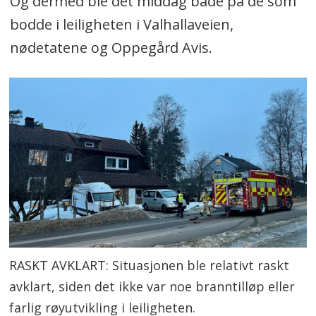
Og dermed ble det middag både på de som
bodde i leiligheten i Valhallaveien,
nødetatene og Oppegård Avis.
RASKT AVKLART: Situasjonen ble relativt raskt
avklart, siden det ikke var noe branntilløp eller
farlig røyutvikling i leiligheten.