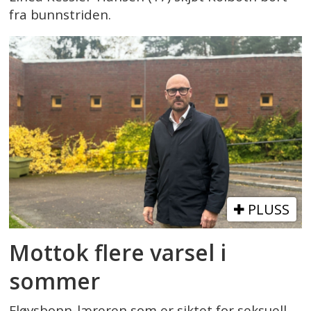
fra bunnstriden.
PLUSS
Mottok flere varsel i
sommer
Fløysbonn-læreren som er siktet for seksuell