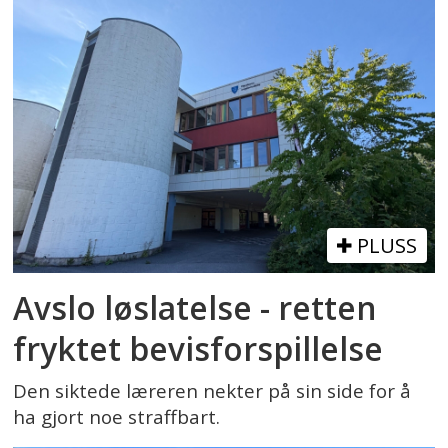
PLUSS
Avslo løslatelse - retten
fryktet bevisforspillelse
Den siktede læreren nekter på sin side for å
ha gjort noe straffbart.