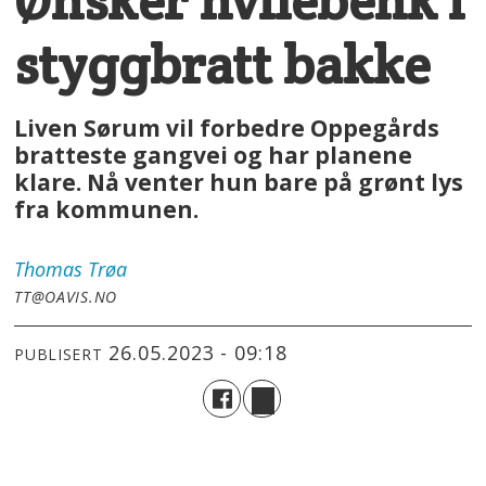
Ønsker hvilebenk i
styggbratt bakke
Liven Sørum vil forbedre Oppegårds
bratteste gangvei og har planene
klare. Nå venter hun bare på grønt lys
fra kommunen.
Thomas
Trøa
TT@OAVIS.NO
26.05.2023 - 09:18
PUBLISERT