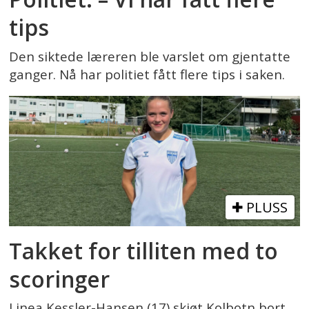
tips
Den siktede læreren ble varslet om gjentatte
ganger. Nå har politiet fått flere tips i saken.
PLUSS
Takket for tilliten med to
scoringer
Linea Kessler-Hansen (17) skjøt Kolbotn bort