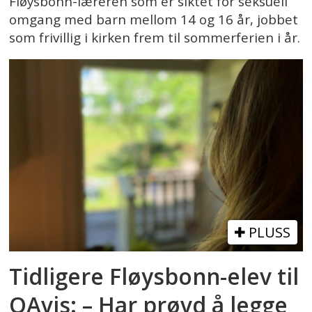
Fløysbonn-læreren som er siktet for seksuell
omgang med barn mellom 14 og 16 år, jobbet
som frivillig i kirken frem til sommerferien i år.
PLUSS
Tidligere Fløysbonn-elev til
OAvis: – Har prøvd å legge