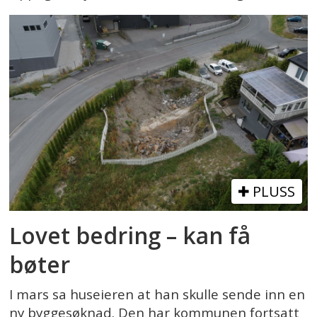
PLUSS
Lovet bedring – kan få
bøter
I mars sa huseieren at han skulle sende inn en
ny byggesøknad. Den har kommunen fortsatt