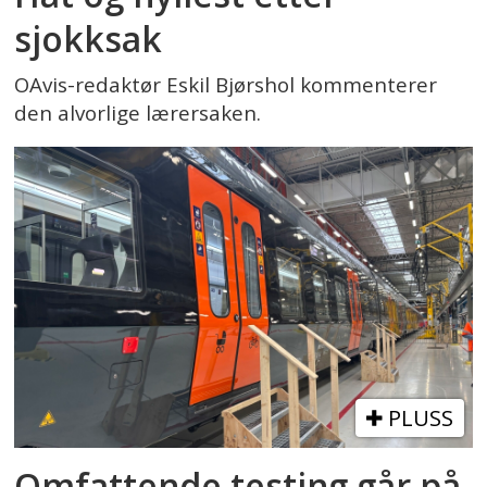
sjokksak
OAvis-redaktør Eskil Bjørshol kommenterer
den alvorlige lærersaken.
PLUSS
Omfattende testing går på