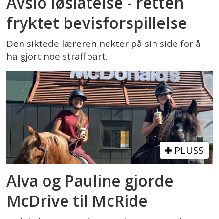
Avslo løslatelse - retten
fryktet bevisforspillelse
Den siktede læreren nekter på sin side for å
ha gjort noe straffbart.
PLUSS
Alva og Pauline gjorde
McDrive til McRide