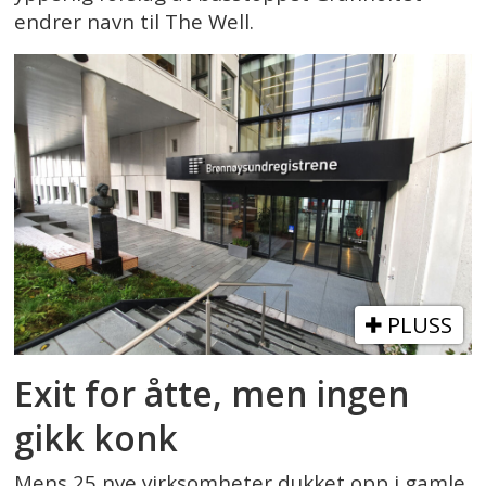
endrer navn til The Well.
PLUSS
Exit for åtte, men ingen
gikk konk
Mens 25 nye virksomheter dukket opp i gamle