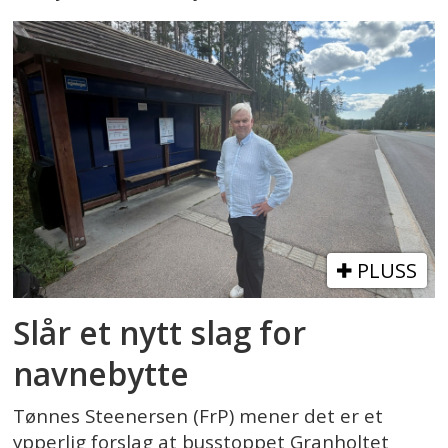
PLUSS
Slår et nytt slag for
navnebytte
Tønnes Steenersen (FrP) mener det er et
ypperlig forslag at busstoppet Granholtet