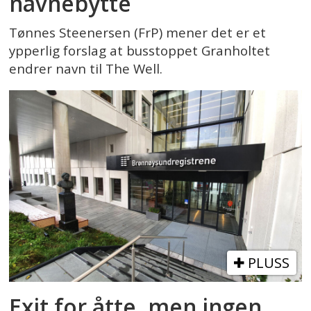
navnebytte
Tønnes Steenersen (FrP) mener det er et
ypperlig forslag at busstoppet Granholtet
endrer navn til The Well.
PLUSS
Exit for åtte, men ingen