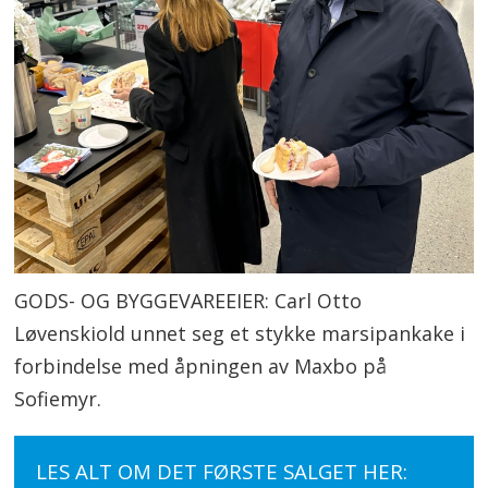
GODS- OG BYGGEVAREEIER: Carl Otto
Løvenskiold unnet seg et stykke marsipankake i
forbindelse med åpningen av Maxbo på
Sofiemyr.
LES ALT OM DET FØRSTE SALGET HER: