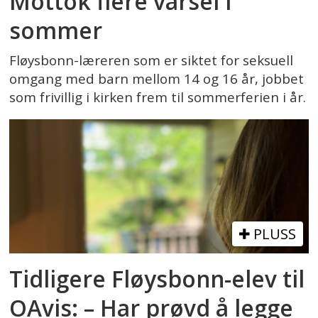
Mottok flere varsel i
sommer
Fløysbonn-læreren som er siktet for seksuell
omgang med barn mellom 14 og 16 år, jobbet
som frivillig i kirken frem til sommerferien i år.
PLUSS
Tidligere Fløysbonn-elev til
OAvis: – Har prøvd å legge