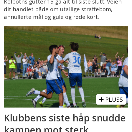
Kolbotns gutter 15 ga alt til siste slutt. Veien
dit handlet både om utallige straffebom,
annullerte mål og gule og røde kort.
PLUSS
Klubbens siste håp snudde
kampen mot sterk