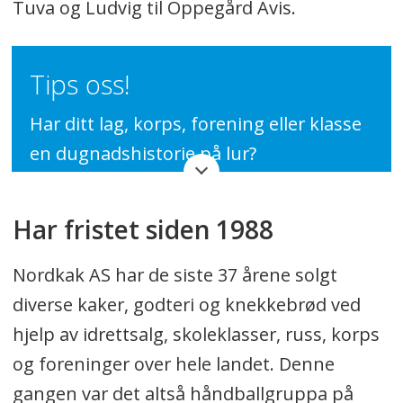
Tuva og Ludvig til Oppegård Avis.
Tips oss!
Har ditt lag, korps, forening eller klasse
en dugnadshistorie på lur?
Tips oss på tips@oavis.no eller på
tt@oavis.no.
Har fristet siden 1988
Nordkak AS har de siste 37 årene solgt
diverse kaker, godteri og knekkebrød ved
hjelp av idrettsalg, skoleklasser, russ, korps
og foreninger over hele landet. Denne
gangen var det altså håndballgruppa på