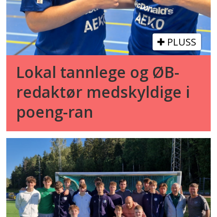
PLUSS
Lokal tannlege og ØB-
redaktør medskyldige i
poeng-ran