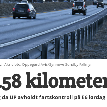
d.
Akrivfoto: Oppegård Avis/Synnøve Sundby Fallmyr
 158 kilomete
g da UP avholdt fartskontroll på E6 lørdag