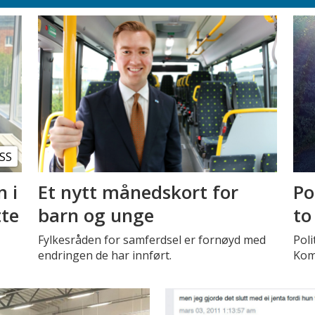
SS
n i
Et nytt månedskort for
Po
tte
barn og unge
to
Fylkesråden for samferdsel er fornøyd med
Poli
endringen de har innført.
Kom