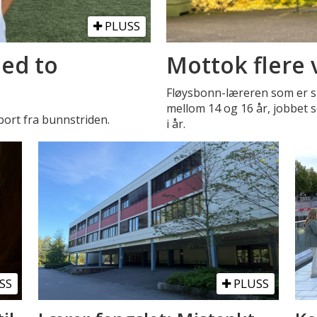
PLUSS
med to
Mottok flere 
Fløysbonn-læreren som er s
mellom 14 og 16 år, jobbet so
bort fra bunnstriden.
i år.
SS
PLUSS