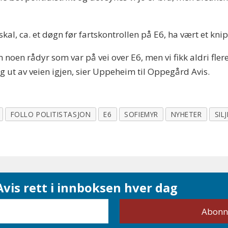
 skal, ca. et døgn før fartskontrollen på E6, ha vært et k
m noen rådyr som var på vei over E6, men vi fikk aldri fl
eg ut av veien igjen, sier Uppeheim til Oppegård Avis.
FOLLO POLITISTASJON
E6
SOFIEMYR
NYHETER
SIL
vis rett i innboksen hver dag