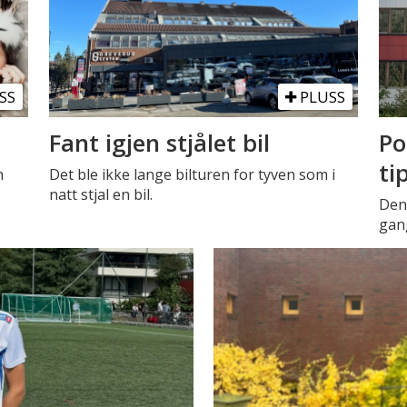
SS
PLUSS
Fant igjen stjålet bil
Po
ti
n
Det ble ikke lange bilturen for tyven som i
natt stjal en bil.
Den 
gang