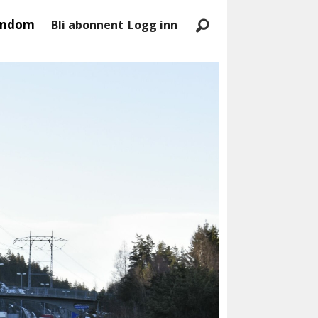
endom
Bli abonnent
Logg inn