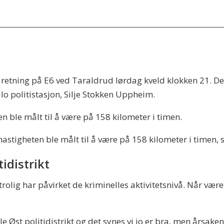
retning på E6 ved Taraldrud lørdag kveld klokken 21. Det r
llo politistasjon, Silje Stokken Uppheim.
en ble målt til å være på 158 kilometer i timen.
hastigheten ble målt til å være på 158 kilometer i timen,
tidistrikt
rolig har påvirket de kriminelles aktivitetsnivå. Når være
hele Øst politidistrikt og det synes vi jo er bra, men årsake