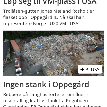
Løp seg til VM-plass i USA
Trollåsen-gutten Jonas Mæland Rosholt er
flasket opp i Oppegård IL. Nå skal han
representere Norge i U20 VM i USA.
PLUSS
Ingen stank i Oppegård
Beboere på Langhus forteller om fluer i
tusentall og kraftig stank fra Regnbuen
Gjenvinning. På Oppegård-siden har naboene