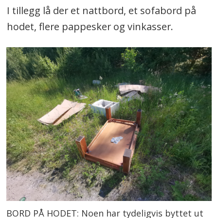
I tillegg lå der et nattbord, et sofabord på
hodet, flere pappesker og vinkasser.
BORD PÅ HODET: Noen har tydeligvis byttet ut