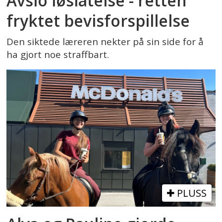
Avslo løslatelse - retten
fryktet bevisforspillelse
Den siktede læreren nekter på sin side for å
ha gjort noe straffbart.
PLUSS