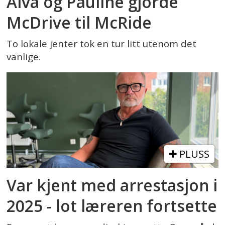
Alva og Pauline gjorde
McDrive til McRide
To lokale jenter tok en tur litt utenom det
vanlige.
PLUSS
Var kjent med arrestasjon i
2025 - lot læreren fortsette