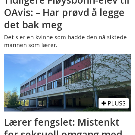
OAvis: – Har prøvd å legge
det bak meg
Det sier en kvinne som hadde den nå siktede
mannen som lærer.
PLUSS
Lærer fengslet: Mistenkt
for seksuell omgang med