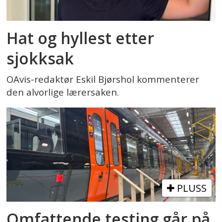
Hat og hyllest etter
sjokksak
OAvis-redaktør Eskil Bjørshol kommenterer
den alvorlige lærersaken.
PLUSS
Omfattende testing går på