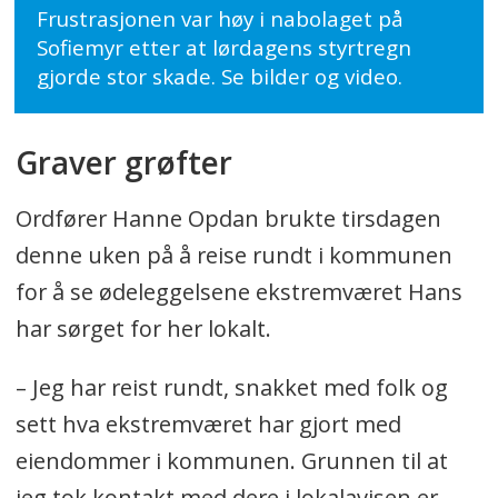
Frustrasjonen var høy i nabolaget på
Sofiemyr etter at lørdagens styrtregn
gjorde stor skade. Se bilder og video.
Graver grøfter
Ordfører Hanne Opdan brukte tirsdagen
denne uken på å reise rundt i kommunen
for å se ødeleggelsene ekstremværet Hans
har sørget for her lokalt.
– Jeg har reist rundt, snakket med folk og
sett hva ekstremværet har gjort med
eiendommer i kommunen. Grunnen til at
jeg tok kontakt med dere i lokalavisen er