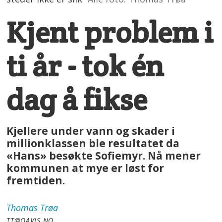
Kjent problem i
ti år - tok én
dag å fikse
Kjellere under vann og skader i
millionklassen ble resultatet da
«Hans» besøkte Sofiemyr. Nå mener
kommunen at mye er løst for
fremtiden.
Thomas
Trøa
TT@OAVIS.NO