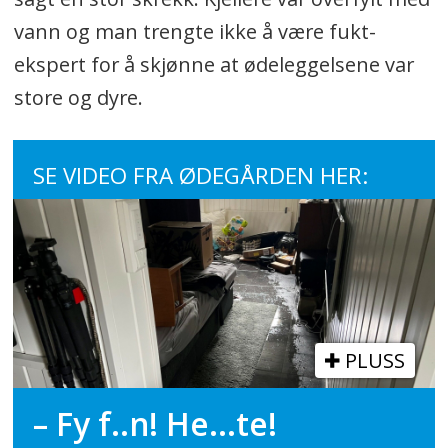
vann og man trengte ikke å være fukt-
ekspert for å skjønne at ødeleggelsene var
store og dyre.
SE VIDEO FRA ØDEGÅRDEN HER:
PLUSS
– Fy f..n! He...te!