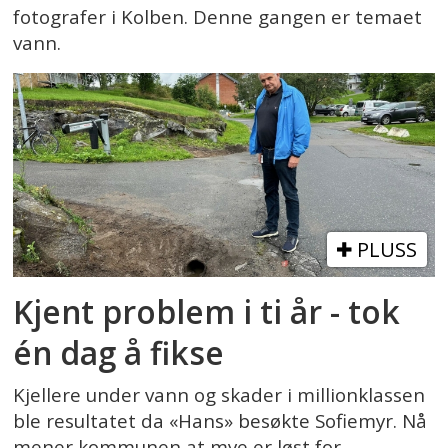
fotografer i Kolben. Denne gangen er temaet
vann.
PLUSS
Kjent problem i ti år - tok
én dag å fikse
Kjellere under vann og skader i millionklassen
ble resultatet da «Hans» besøkte Sofiemyr. Nå
mener kommunen at mye er løst for