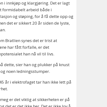
on i innkjøp og klargjøring. Det er lagt
t formidabelt arbeid både i
llasjon og støping, for å få dette opp og
men det er sikkert 20 år siden de lyste,
han.
om Bratlien synes det er trist at
ne har fått forfalle, er det
potensialet han nå vil til livs.
på dette, sier han og plukker på knust
 og noen ledningsstumper.
5 år i elektrofaget tar han ikke lett på
rhet.
 meg er det viktig at sikkerheten er på
 og det er det ikke her. Det er ikke lov å