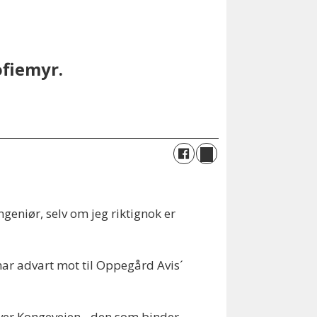
fiemyr.
ngeniør, selv om jeg riktignok er
har advart mot til Oppegård Avis´
 over Kongeveien - den som binder