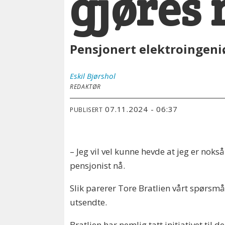
gjøres 
Pensjonert elektroingen
Eskil
Bjørshol
REDAKTØR
07.11.2024 - 06:37
PUBLISERT
– Jeg vil vel kunne hevde at jeg er noks
pensjonist nå.
Slik parerer Tore Bratlien vårt spørsm
utsendte.
Bratlien har nemlig tatt initiativet ti