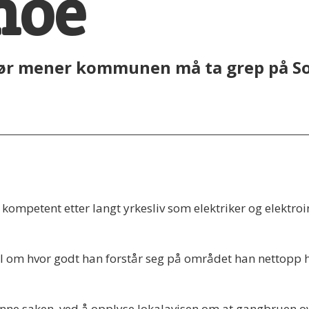
noe
iør mener kommunen må ta grep på So
å kompetent etter langt yrkesliv som elektriker og elektroi
ål om hvor godt han forstår seg på området han nettopp 
l denne saken, ved å opplyse lokalavisen om at gangbruen