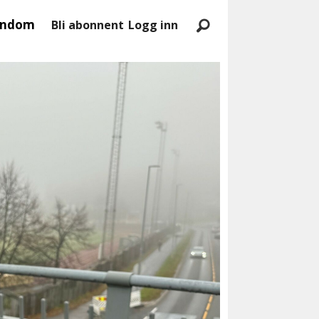
endom
Bli abonnent
Logg inn