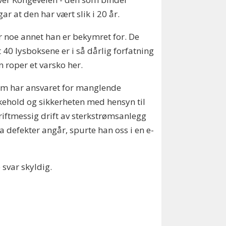
r at den har vært slik i 20 år.
r noe annet han er bekymret for. De
 40 lysboksene er i så dårlig forfatning
n roper et varsko her.
em har ansvaret for manglende
kehold og sikkerheten med hensyn til
riftmessig drift av sterkstrømsanlegg
a defekter angår, spurte han oss i en e-
e svar skyldig.