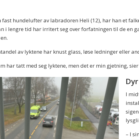
fast hundelufter av labradoren Heli (12), har han et falke
han i lengre tid har irritert seg over forfatningen til de e
ien.
andel av lyktene har knust glass, løse ledninger eller an
som har tatt med seg lyktene, men det er min gjetning, sier
Dyr
I mid
insta
sigen
lysgl
– I s