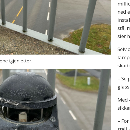
milli
ned e
insta
stå, 
sier 
Selv 
lampe
ne igjen etter.
skade
– Se 
glass
Med 4
sikke
– For
stell,