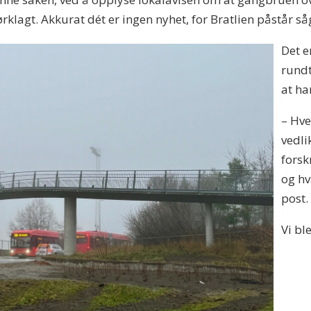
agt. Akkurat dét er ingen nyhet, for Bratlien påstår såga
Det e
rundt
at ha
– Hv
vedli
forsk
og hv
post.
Vi bl