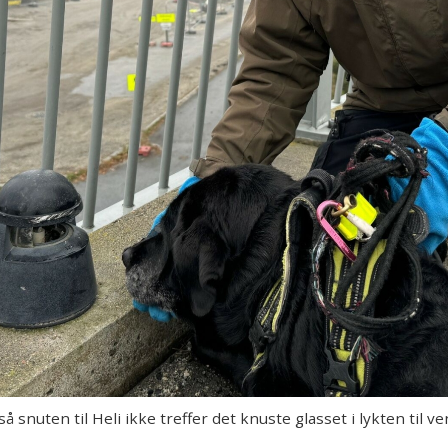
snuten til Heli ikke treffer det knuste glasset i lykten til ve