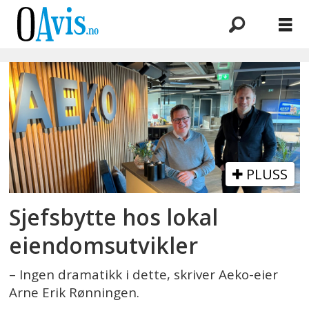
Emne:
andreas
wilsgård
PLUSS
Sjefsbytte hos lokal
eiendomsutvikler
– Ingen dramatikk i dette, skriver Aeko-eier
Arne Erik Rønningen.