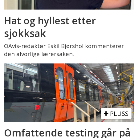
Hat og hyllest etter
sjokksak
OAvis-redaktør Eskil Bjørshol kommenterer
den alvorlige lærersaken.
PLUSS
Omfattende testing går på