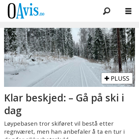
Emne:
skiløyper
PLUSS
Klar beskjed: – Gå på ski i
dag
Løypebasen tror skiføret vil bestå etter
regnværet, men han anbefaler å ta en tur i