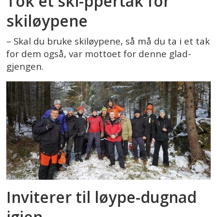
Tok et ski-ppertak for
skiløypene
– Skal du bruke skiløypene, så må du ta i et tak
for dem også, var mottoet for denne glad-
gjengen.
Inviterer til løype-dugnad
igjen