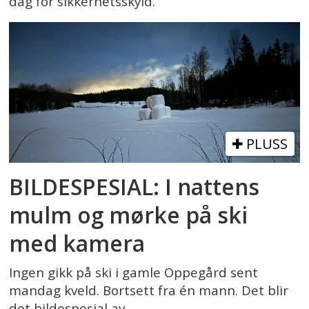
dag for sikkerhetsskyld.
PLUSS
BILDESPESIAL: I nattens
mulm og mørke på ski
med kamera
Ingen gikk på ski i gamle Oppegård sent
mandag kveld. Bortsett fra én mann. Det blir
det bildespesial av.