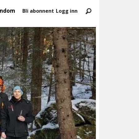
endom
Bli abonnent
Logg inn