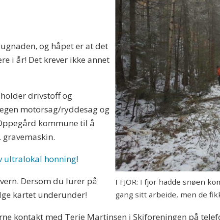
dugnaden, og håpet er at det
ere i år! Det krever ikke annet
 holder drivstoff og
d egen motorsag/ryddesag og
å Oppegård kommune til å
t. gravemaskin.
v ultralokal honning!
svern. Dersom du lurer på
I FJOR: I fjor hadde snøen ko
ølge kartet underunder!
gang sitt arbeide, men de fikk
rne kontakt med Terje Martinsen i Skiforeningen på tele