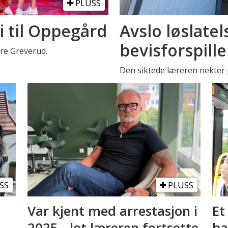
PLUSS
i til Oppegård
Avslo løslatel
bevisforspille
stre Greverud.
Den siktede læreren nekter p
SS
PLUSS
Var kjent med arrestasjon i
Et
2025 - lot læreren fortsette
ba