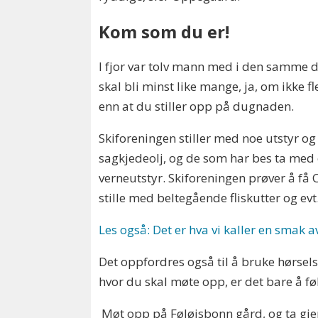
Kom som du er!
I fjor var tolv mann med i den samme 
skal bli minst like mange, ja, om ikke fl
enn at du stiller opp på dugnaden.
Skiforeningen stiller med noe utstyr og
sagkjedeolj, og de som har bes ta me
verneutstyr. Skiforeningen prøver å f
stille med beltegående fliskutter og ev
Les også: Det er hva vi kaller en smak a
Det oppfordres også til å bruke hørsel
hvor du skal møte opp, er det bare å f
Møt opp på Føløisbonn gård, og ta gje