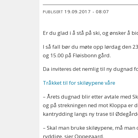
19.09.2017 - 08:07
PUBLISERT
Er du glad i å stå på ski, og ønsker å bi
I så fall bør du møte opp lørdag den 
og 15.00 på Fløisbonn gård.
Da inviteres det nemlig til ny dugnad f
Tråkket til for skiløypene våre
– Årets dugnad blir etter avtale med Sk
og på strekningen ned mot Kloppa er de
kantrydding langs ny trase til Ødegården
– Skal man bruke skiløypene, må man og
ryddige, sier Oppegaard.