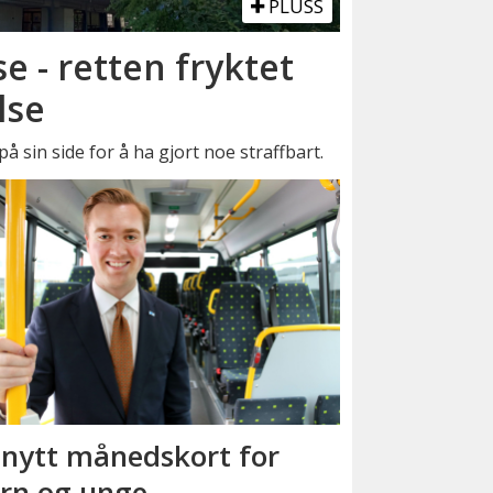
PLUSS
se - retten fryktet
lse
å sin side for å ha gjort noe straffbart.
 nytt månedskort for
rn og unge