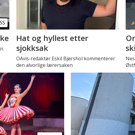
SS
kke
Hat og hyllest etter
Om
sjokksak
sk
i.
OAvis-redaktør Eskil Bjørshol kommenterer
Nest
den alvorlige lærersaken.
Øst