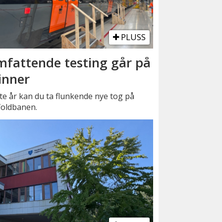
PLUSS
fattende testing går på
inner
e år kan du ta flunkende nye tog på
foldbanen.