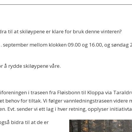
dra til at skiløypene er klare for bruk denne vinteren?
23. september mellom klokken 09.00 og 16.00, og søndag
or å rydde skiløypene våre.
iforeningen i traseen fra Fløisbonn til Kloppa via Tarald
t behov for tiltak. Vi følger vannledningstraseen videre 
. Evt. sender vi ett lag i hver retning, opplyser initiati
så bidra til at de er