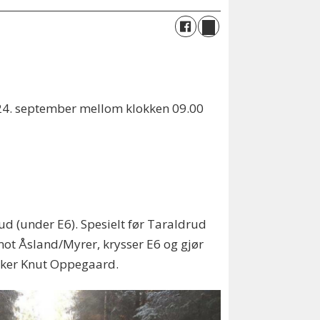
 24. september mellom klokken 09.00
rud (under E6). Spesielt før Taraldrud
mot Åsland/Myrer, krysser E6 og gjør
vtaker Knut Oppegaard.