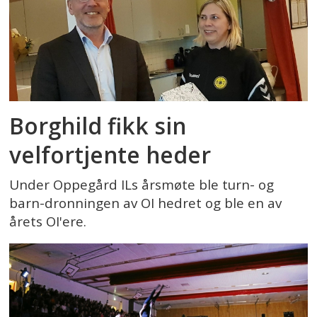
Borghild fikk sin
velfortjente heder
Under Oppegård ILs årsmøte ble turn- og
barn-dronningen av OI hedret og ble en av
årets OI'ere.