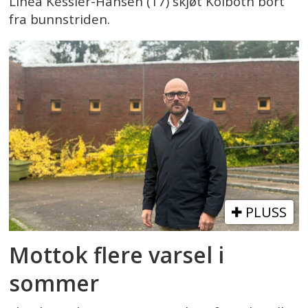
Linea Kessler-Hansen (17) skjøt Kolbotn bort
fra bunnstriden.
PLUSS
Mottok flere varsel i
sommer