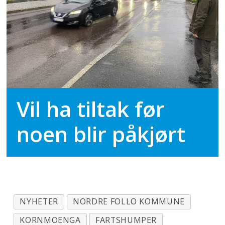
Vil ha tiltak før
noen blir påkjørt
NYHETER
NORDRE FOLLO KOMMUNE
KORNMOENGA
FARTSHUMPER