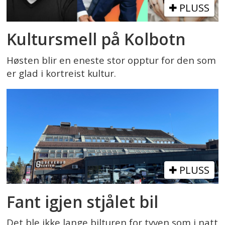
PLUSS
Kultursmell på Kolbotn
Høsten blir en eneste stor opptur for den som
er glad i kortreist kultur.
PLUSS
Fant igjen stjålet bil
Det ble ikke lange bilturen for tyven som i natt