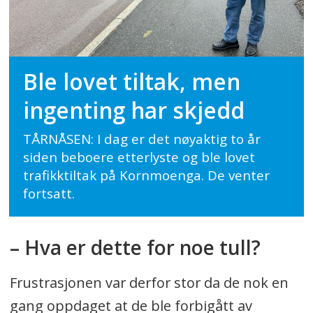
Ble lovet tiltak, men
ingenting har skjedd
TÅRNÅSEN: I dag er det nøyaktig to år
siden beboere etterlyste og ble lovet
trafikktiltak på Kornmoenga. De venter
fortsatt.
– Hva er dette for noe tull?
Frustrasjonen var derfor stor da de nok en
gang oppdaget at de ble forbigått av