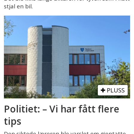
stjal en bil.
PLUSS
Politiet: – Vi har fått flere
tips
Den siktede læreren ble varslet om gjentatte