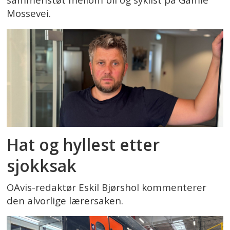
sammenstøt mellom bil og syklist på Gamle
Mossevei.
Hat og hyllest etter
sjokksak
OAvis-redaktør Eskil Bjørshol kommenterer
den alvorlige lærersaken.