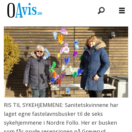
RIS TIL SYKEHJEMMENE: Sanitetskvinnene har
laget egne fastelavnsbusker til de seks
sykehjemmene i Nordre Follo. Her er busken
som får pryde resepsjonen på Greverud