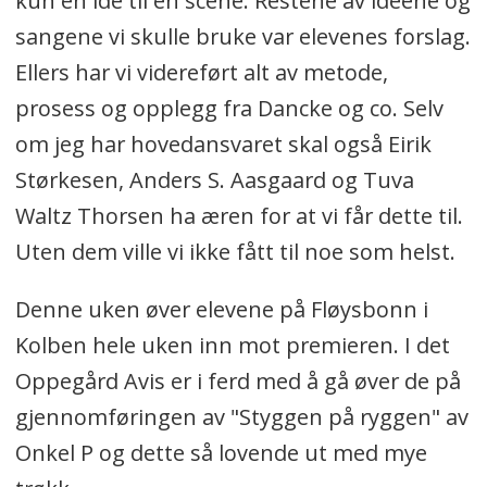
kun en idé til en scene. Restene av idéene og
sangene vi skulle bruke var elevenes forslag.
Ellers har vi videreført alt av metode,
prosess og opplegg fra Dancke og co. Selv
om jeg har hovedansvaret skal også Eirik
Størkesen, Anders S. Aasgaard og Tuva
Waltz Thorsen ha æren for at vi får dette til.
Uten dem ville vi ikke fått til noe som helst.
Denne uken øver elevene på Fløysbonn i
Kolben hele uken inn mot premieren. I det
Oppegård Avis er i ferd med å gå øver de på
gjennomføringen av "Styggen på ryggen" av
Onkel P og dette så lovende ut med mye