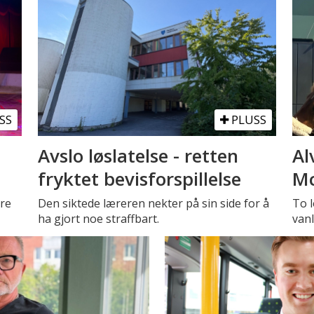
SS
PLUSS
Avslo løslatelse - retten
Al
fryktet bevisforspillelse
Mc
tre
Den siktede læreren nekter på sin side for å
To l
ha gjort noe straffbart.
vanl