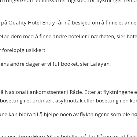
en fungere som et innkvarteringssted for flyktninger i en 
 på Quality Hotel Entry får nå beskjed om å finne et annet
jelpe dem med å finne andre hoteller i nærheten, sier hote
 foreløpig usikkert.
ns andre dager er vi fullbooket, sier Lalayan.
Nasjonalt ankomstsenter i Råde. Etter at flyktningene er r
r bosetting i et ordinært asylmottak eller bosetting i en 
e kan bidra til å hjelpe noen av flyktningene som ble nødt t
eratøren Hero AS og hotellet på Trollåsen for at flyktn