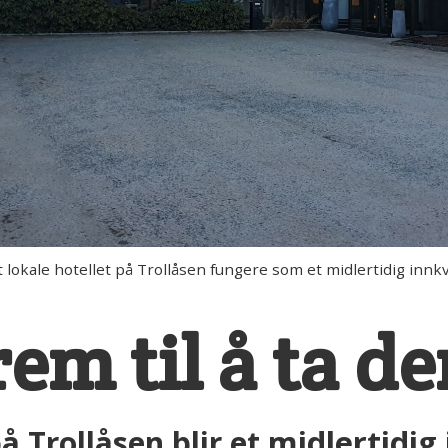
t lokale hotellet på Trollåsen fungere som et midlertidig innk
frem til å ta 
midlertidig
å Trollåsen blir et