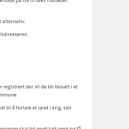
periode på tre til seks måneder,
 alternativ.
lldirektøren.
egistrert der vil de bli bosatt i et
kommune.
il å forlate et land i krig, sier
ingene skal bli godt tatt imot og få