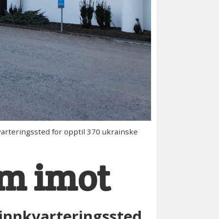
varteringssted for opptil 370 ukrainske
dem imot
 innkvarteringssted