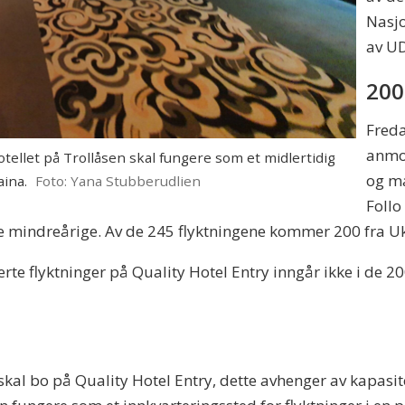
Nasjo
av UDI
200
Freda
anmod
ellet på Trollåsen skal fungere som et midlertidig
og ma
aina.
Foto: Yana Stubberudlien
Follo
ige mindreårige. Av de 245 flyktningene kommer 200 fra U
erte flyktninger på Quality Hotel Entry inngår ikke i de 2
 skal bo på Quality Hotel Entry, dette avhenger av kapasit