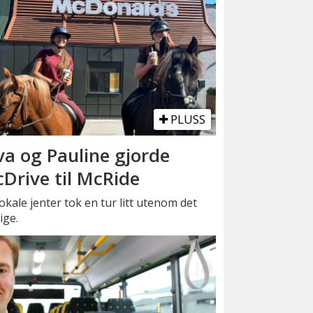
PLUSS
va og Pauline gjorde
Drive til McRide
okale jenter tok en tur litt utenom det
ige.