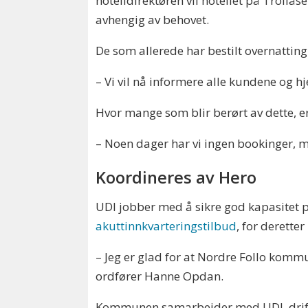
hotelldirektøren vil hotellet på Trollås
avhengig av behovet.
De som allerede har bestilt overnatting
– Vi vil nå informere alle kundene og h
Hvor mange som blir berørt av dette, er
– Noen dager har vi ingen bookinger, me
Koordineres av Hero
UDI jobber med å sikre god kapasitet på 
akuttinnkvarteringstilbud
, for derette
– Jeg er glad for at Nordre Follo kommun
ordfører Hanne Opdan.
Kommunen samarbeider med UDI, driftsop