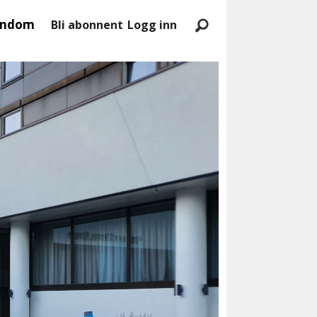
endom
Bli abonnent
Logg inn