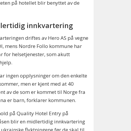
ten på hotellet blir benyttet av de
lertidig innkvartering
arteringen driftes av Hero AS på vegne
DI, mens Nordre Follo kommune har
r for helsetjenester, som akutt
hjelp.
har ingen opplysninger om den enkelte
kommer, men er kjent med at 40
nt av de som er kommet til Norge fra
na er barn, forklarer kommunen.
ld på Quality Hotel Entry på
åsen blir en midlertidig innkvartering
 ukrainske flyktningene før de skal til