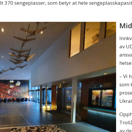
t 370 sengeplasser, som betyr at hele sengeplasskapasite
Mid
Innkv
av U
ansva
helse
– Vi 
som 
prose
Ukrai
Oppho
Troll
av de