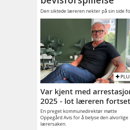
Den siktede læreren nekter på sin side for
PLU
Var kjent med arrestasjo
2025 - lot læreren fortse
En preget kommunedirektør møtte
Oppegård Avis for å belyse den alvorlige
lærersaken.