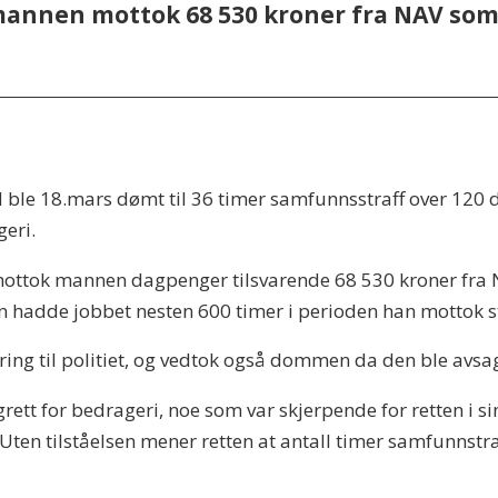
annen mottok 68 530 kroner fra NAV som 
le 18.mars dømt til 36 timer samfunnsstraff over 120 d
geri.
mottok mannen dagpenger tilsvarende 68 530 kroner fra 
n hadde jobbet nesten 600 timer i perioden han mottok s
aring til politiet, og vedtok også dommen da den ble avsa
grett for bedrageri, noe som var skjerpende for retten i
t. Uten tilståelsen mener retten at antall timer samfunnst