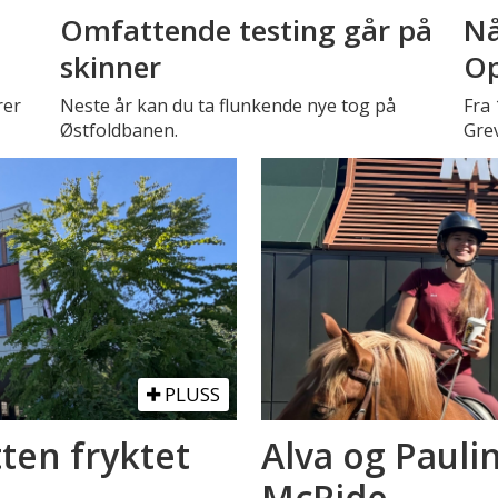
Omfattende testing går på
Nå
skinner
Op
rer
Neste år kan du ta flunkende nye tog på
Fra 
Østfoldbanen.
Gre
PLUSS
tten fryktet
Alva og Pauli
McRide