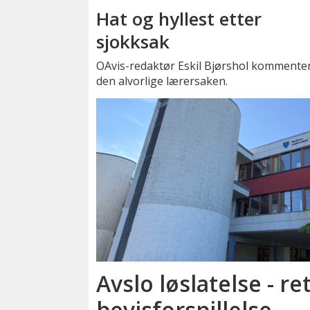
Hat og hyllest etter
sjokksak
OAvis-redaktør Eskil Bjørshol kommente
den alvorlige lærersaken.
Avslo løslatelse - re
bevisforspillelse