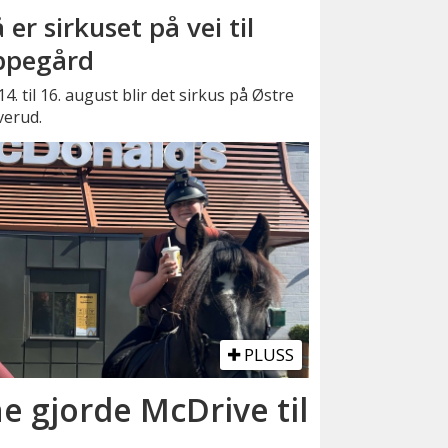
 er sirkuset på vei til
pegård
14. til 16. august blir det sirkus på Østre
verud.
PLUSS
ne gjorde McDrive til