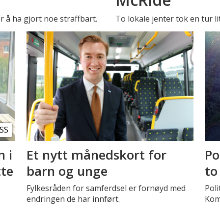
 å ha gjort noe straffbart.
To lokale jenter tok en tur l
SS
n i
Et nytt månedskort for
Po
tte
barn og unge
to
Fylkesråden for samferdsel er fornøyd med
Poli
endringen de har innført.
Kom