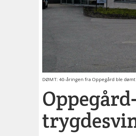
DØMT: 40-åringen fra Oppegård ble dømt i 
Oppegård
trygdesvi