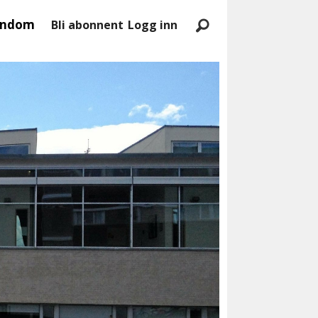
endom
Bli abonnent
Logg inn