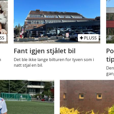
SS
PLUSS
Fant igjen stjålet bil
Po
ti
n
Det ble ikke lange bilturen for tyven som i
natt stjal en bil.
Den 
gang