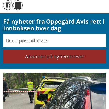
Få nyheter fra Oppegård Avis rett i
innboksen hver dag