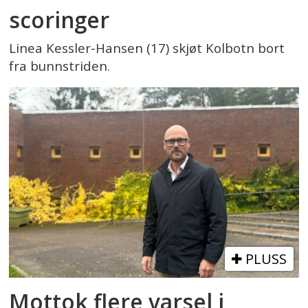
scoringer
Linea Kessler-Hansen (17) skjøt Kolbotn bort
fra bunnstriden.
PLUSS
Mottok flere varsel i