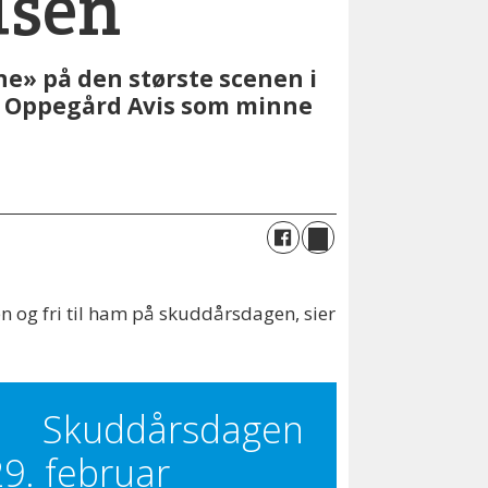
isen
one» på den største scenen i
g i Oppegård Avis som minne
n og fri til ham på skuddårsdagen, sier
Skuddårsdagen
29. februar