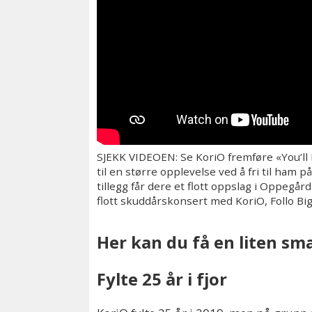
SJEKK VIDEOEN: Se KoriO fremføre «You’ll N
til en større opplevelse ved å fri til ham p
tillegg får dere et flott oppslag i Oppegår
flott skuddårskonsert med KoriO, Follo Big
Her kan du få en liten sm
Fylte 25 år i fjor