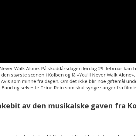
ever Walk Alone. På skuddårsdagen lørdag 29. februar kan han i
å den største scenen i Kolben og få «You’ll Never Walk Alone», 
d Avis som minne fra dagen. Om det ikke blir noe giftemål unde
 Band og selveste Trine Rein som skal synge sanger fra filmle
akebit av den musikalske gaven fra Ko