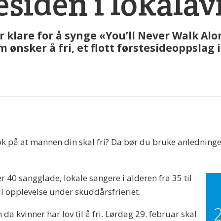
esiden i lokalav
er klare for å synge «You’ll Never Walk Al
om ønsker å fri, et flott førstesideoppsla
ok på at mannen din skal fri? Da bør du bruke anledninge
er 40 sangglade, lokale sangere i alderen fra 35 til
ll opplevelse under skuddårsfrieriet.
a kvinner har lov til å fri. Lørdag 29. februar skal