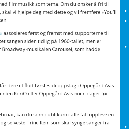
med filmmusikk som tema. Om du ønsker å fri til
n,
skal vi hjelpe deg med dette og vil fremføre «You’ll
sen.
e»
assosieres først og fremst med supporterne til
et sangen siden tidlig på 1960-tallet, men er
for Broadway-musikalen Carousel, som hadde
O får dere et flott førstesideoppslag i Oppegård Avis
enten KoriO eller Oppegård Avis noen dager før
ebruar, kan du som publikum i alle fall oppleve en
 og selveste Trine Rein som skal synge sanger fra