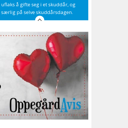
uflaks å gifte seg i et skuddår, og
særlig på selve skuddårsdagen.