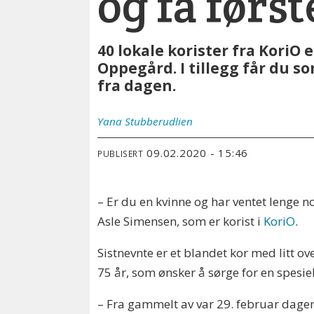
og få først
40 lokale korister fra KoriO 
Oppegård. I tillegg får du s
fra dagen.
Yana
Stubberudlien
09.02.2020 - 15:46
PUBLISERT
–
Er du en kvinne og har ventet lenge n
Asle Simensen, som er korist i
KoriO
.
Sistnevnte er et blandet kor med litt ov
75 år, som ønsker å sørge for en spesie
– Fra gammelt av var 29. februar dagen d