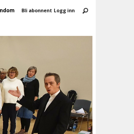
endom
Bli abonnent
Logg inn