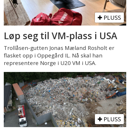
PLUSS
Løp seg til VM-plass i USA
Trollåsen-gutten Jonas Mæland Rosholt er
flasket opp i Oppegård IL. Nå skal han
representere Norge i U20 VM i USA.
PLUSS