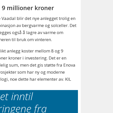
il 9 millioner kroner
e Vaadal blir det nye anlegget trolig en
nasjon av bergvarme og solceller. Det
egges også å lagre av varme om
ren til bruk om vinteren.
slikt anlegg koster mellom 8 og 9
oner kroner i investering. Det er en
elig sum, men det gis støtte fra Enova
rosjekter som har ny og moderne
logi, noe dette har elementer av. KIL
t inntil
ringene fra