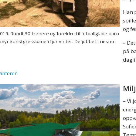
Han p
spill
og fø
Rundt 30 trenere og foreldre til fotballglade barn
emyr kunstgressbane i fjor vinter. De jobbet i nesten
– Det
på ba
dagli
vinteren
Milj
– Vi 
energ
oppva
Sofie
Tømte