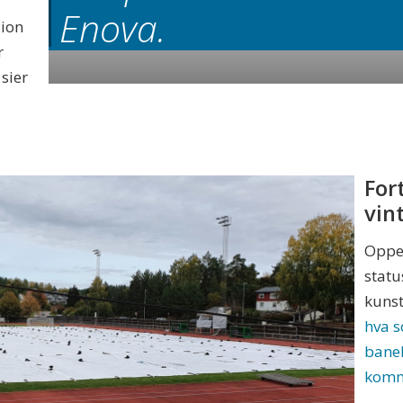
Enova.
dion
r
 sier
For
vin
Oppeg
statu
kuns
hva 
banek
komm