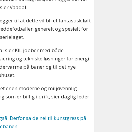
 sier Vaadal.
gger til at dette vil bli et fantastisk løft
reddefotballen generelt og spesielt for
erielaget.
l sier KIL jobber med både
siering og tekniske løsninger for energi
ndervarme på baner og til det nye
bhuset.
et er en moderne og miljøvennlig
ng som er billig i drift, sier daglig leder
gså: Derfor sa de nei til kunstgress på
ebanen