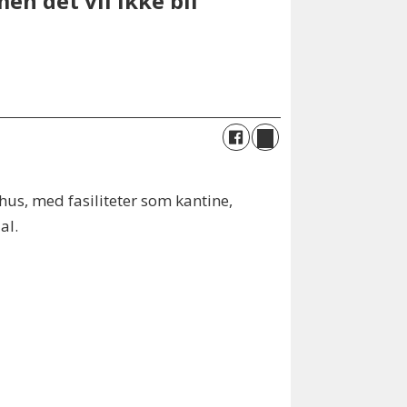
en det vil ikke bli
hus, med fasiliteter som kantine,
al.