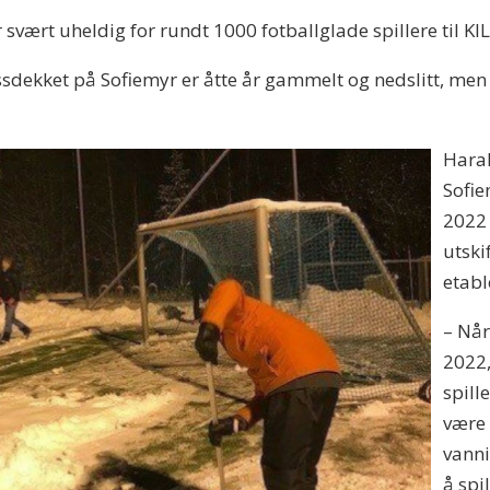
svært uheldig for rundt 1000 fotballglade spillere til KIL
dekket på Sofiemyr er åtte år gammelt og nedslitt, men at
Haral
Sofie
2022 
utski
etabl
– Når
2022,
spill
være 
vanni
å spi