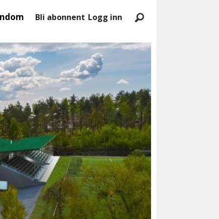
endom
Bli abonnent
Logg inn