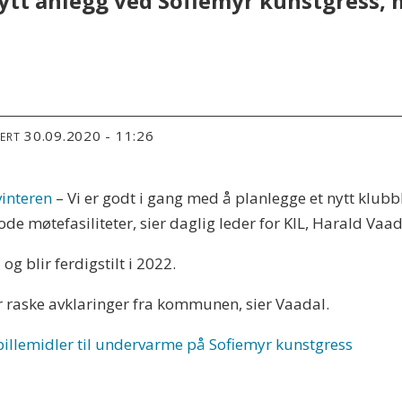
nytt anlegg ved Sofiemyr kunstgress, m
30.09.2020 - 11:26
TERT
vinteren
–
Vi er godt i gang med å planlegge et nytt klubb
ode møtefasiliteter, sier daglig leder for KIL, Harald Vaad
g blir ferdigstilt i 2022.
får raske avklaringer fra kommunen, sier Vaadal.
llemidler til undervarme på Sofiemyr kunstgress