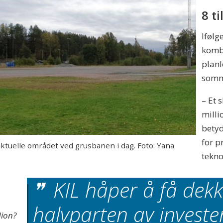
8 t
Ifølg
kombi
planl
somme
– Et 
milli
betyd
for p
aktuelle området ved grusbanen i dag. Foto: Yana
tekno
KIL håper å få dekke
halvparten av investe
dion?