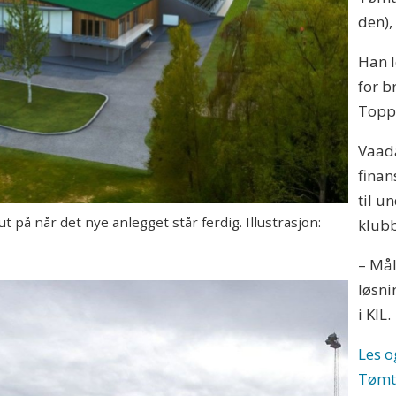
den),
Han le
for b
Topps
Vaada
finan
til u
på når det nye anlegget står ferdig. Illustrasjon:
klub
– Mål
løsni
i KIL.
Les o
Tømt