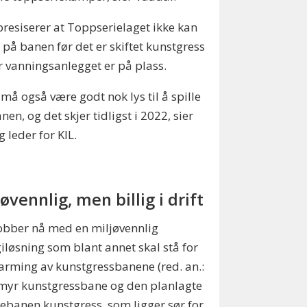
resiserer at Toppserielaget ikke kan
e på banen før det er skiftet kunstgress
r vanningsanlegget er på plass.
 må også være godt nok lys til å spille
nen, og det skjer tidligst i 2022, sier
g leder for KIL.
øvennlig, men billig i drift
jobber nå med en miljøvennlig
iløsning som blant annet skal stå for
rming av kunstgressbanene (red. an.:
myr kunstgressbane og den planlagte
banen kunstgress, som ligger sør for