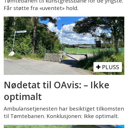
Tømtebanen til kunstgressbane for de yngste.
Får støtte fra «uventet» hold.
PLUSS
Nødetat til OAvis: – Ikke
optimalt
Ambulansetjenesten har besiktiget tilkomsten
til Tømtebanen. Konklusjonen: Ikke optimalt.