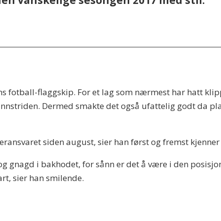
den vanskelige sesongen 2017 med stil.
ns fotball-flaggskip. For et lag som nærmest har hatt kl
unnstriden. Dermed smakte det også ufattelig godt da pla
eransvaret siden august, sier han først og fremst kjenner 
gget og gnagd i bakhodet, for sånn er det å være i den posis
art, sier han smilende.