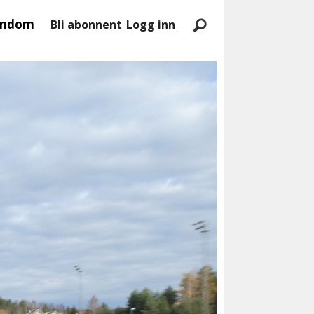
endom
Bli abonnent
Logg inn