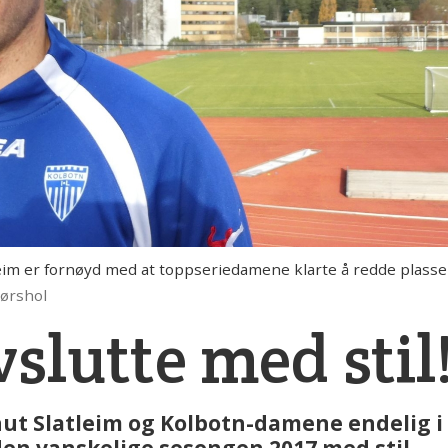
m er fornøyd med at toppseriedamene klarte å redde plassen i 
jørshol
vslutte med stil
nut Slatleim og Kolbotn-damene endelig i 