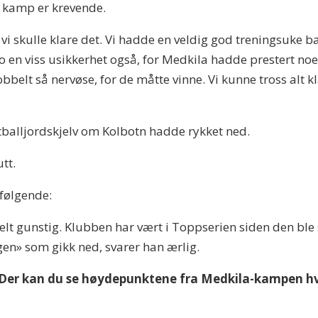
 kamp er krevende.
 vi skulle klare det. Vi hadde en veldig god treningsuke b
jo en viss usikkerhet også, for Medkila hadde prestert n
obbelt så nervøse, for de måtte vinne. Vi kunne tross alt kl
otballjordskjelv om Kolbotn hadde rykket ned.
utt.
 følgende:
lt gunstig. Klubben har vært i Toppserien siden den ble st
gen» som gikk ned, svarer han ærlig.
 Der kan du se høydepunktene fra Medkila-kampen hv