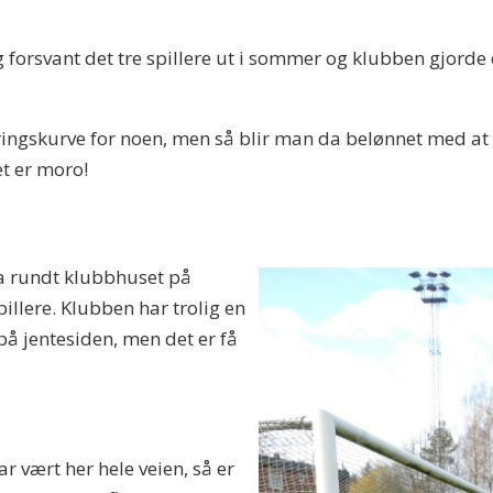
g forsvant det tre spillere ut i sommer og klubben gjorde 
ringskurve for noen, men så blir man da belønnet med at é
et er moro!
ema rundt klubbhuset på
pillere. Klubben har trolig en
på jentesiden, men det er få
ar vært her hele veien, så er