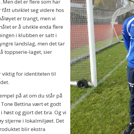
i. Men det er flere som har
fått utviklet seg videre hos
nåløyet er trangt, men vi
målet er å utvikle enda flere
ningen i klubben er satt i
å yngre landslag, men det tar
på toppserie-laget, sier
viktig for identiteten til
ådet.
ksempel på at om du står på
r Tone Bettina vært et godt
 høst og gjort det bra. Og vi
y stjerne i lokalmiljøet. Det
produktet blir ekstra