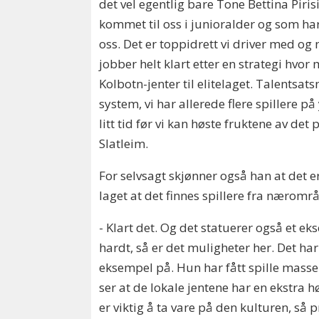
det vel egentlig bare Tone Bettina Piris
kommet til oss i junioralder og som har 
oss. Det er toppidrett vi driver med og 
jobber helt klart etter en strategi hvor 
Kolbotn-jenter til elitelaget. Talentsats
system, vi har allerede flere spillere p
litt tid før vi kan høste fruktene av det 
Slatleim.
For selvsagt skjønner også han at det er 
laget at det finnes spillere fra næromr
- Klart det. Og det statuerer også et e
hardt, så er det muligheter her. Det ha
eksempel på. Hun har fått spille masse i
ser at de lokale jentene har en ekstra hø
er viktig å ta vare på den kulturen, så 