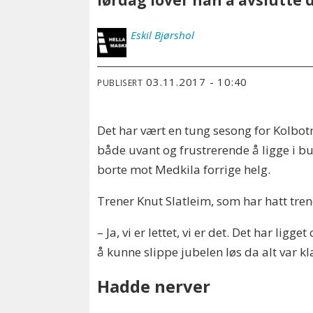
lørdag lover han å avslutte 
Eskil
Bjørshol
03.11.2017 - 10:40
PUBLISERT
Det har vært en tung sesong for Kolbot
både uvant og frustrerende å ligge i b
borte mot Medkila forrige helg.
Trener Knut Slatleim, som har hatt tren
– Ja, vi er lettet, vi er det. Det har li
å kunne slippe jubelen løs da alt var kl
Hadde nerver