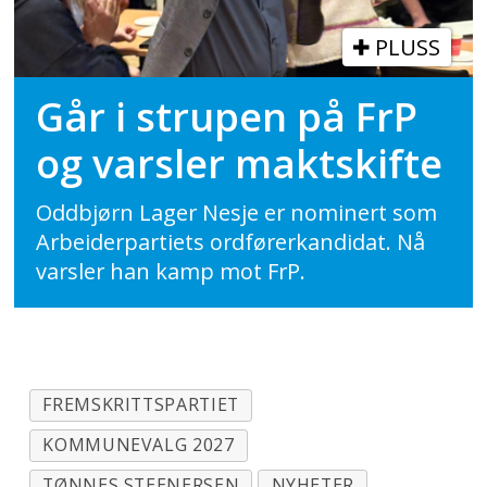
PLUSS
Går i strupen på FrP
og varsler maktskifte
Oddbjørn Lager Nesje er nominert som
Arbeiderpartiets ordførerkandidat. Nå
varsler han kamp mot FrP.
FREMSKRITTSPARTIET
KOMMUNEVALG 2027
TØNNES STEENERSEN
NYHETER