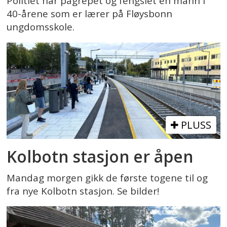
Politiet har pågrepet og fengslet en mann i
40-årene som er lærer på Fløysbonn
ungdomsskole.
PLUSS
Kolbotn stasjon er åpen
Mandag morgen gikk de første togene til og
fra nye Kolbotn stasjon. Se bilder!