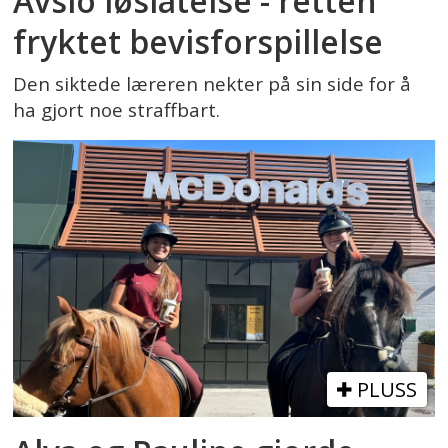
Avslo løslatelse - retten
fryktet bevisforspillelse
Den siktede læreren nekter på sin side for å
ha gjort noe straffbart.
PLUSS