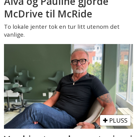
Alva og Pauline gjorde
McDrive til McRide
To lokale jenter tok en tur litt utenom det
vanlige.
PLUSS