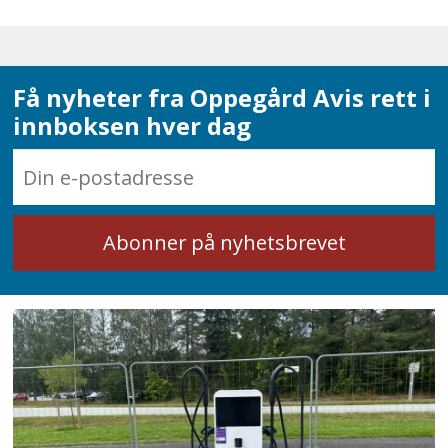
Få nyheter fra Oppegård Avis rett i
innboksen hver dag