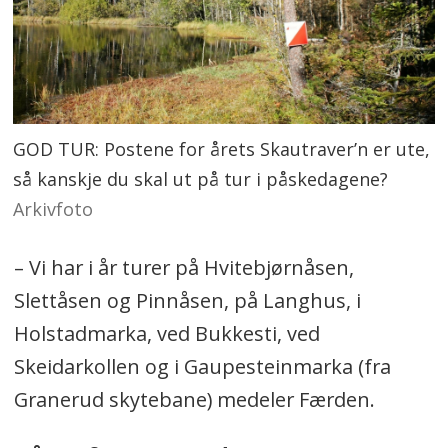
Nunataq i gågaten i Ski
CircleK på Langhus
Intersport på Vinterbrosenteret
GOD TUR: Postene for årets Skautraver’n er ute,
så kanskje du skal ut på tur i påskedagene?
Arkivfoto
– Vi har i år turer på Hvitebjørnåsen,
Slettåsen og Pinnåsen, på Langhus, i
Holstadmarka, ved Bukkesti, ved
Skeidarkollen og i Gaupesteinmarka (fra
Granerud skytebane) medeler Færden.