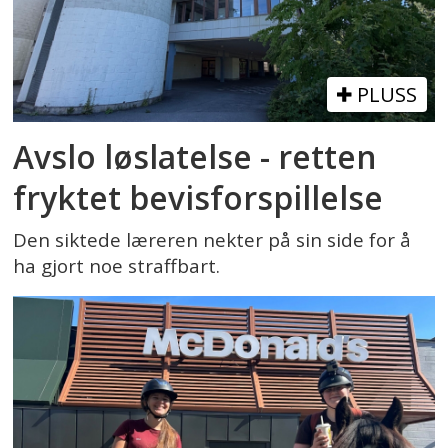
PLUSS
Avslo løslatelse - retten
fryktet bevisforspillelse
Den siktede læreren nekter på sin side for å
ha gjort noe straffbart.