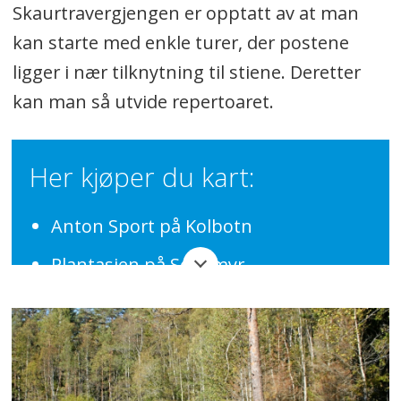
Skaurtravergjengen er opptatt av at man
kan starte med enkle turer, der postene
ligger i nær tilknytning til stiene. Deretter
kan man så utvide repertoaret.
Her kjøper du kart:
Anton Sport på Kolbotn
Plantasjen på Sofiemyr
Biblioteket i Kolben
Biblioteket på Ski
Norli på Ski storsenter