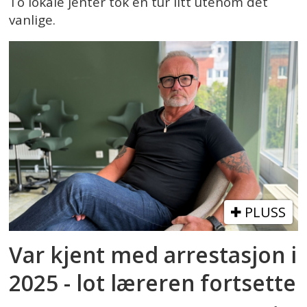
To lokale jenter tok en tur litt utenom det
vanlige.
PLUSS
Var kjent med arrestasjon i
2025 - lot læreren fortsette