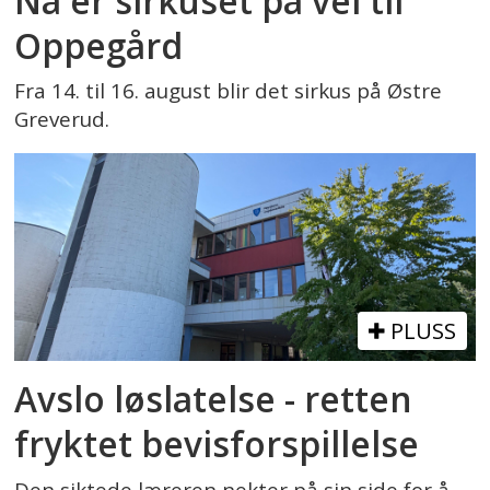
Nå er sirkuset på vei til
Oppegård
Fra 14. til 16. august blir det sirkus på Østre
Greverud.
PLUSS
Avslo løslatelse - retten
fryktet bevisforspillelse
Den siktede læreren nekter på sin side for å